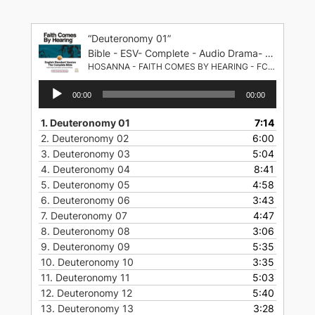
Skip
to
“Deuteronomy 01”
content
Bible - ESV- Complete - Audio Drama- English Standard Version
HOSANNA - FAITH COMES BY HEARING - FCBH
Audio
00:00
00:00
Player
1.
Deuteronomy 01
7:14
2.
Deuteronomy 02
6:00
3.
Deuteronomy 03
5:04
4.
Deuteronomy 04
8:41
5.
Deuteronomy 05
4:58
6.
Deuteronomy 06
3:43
7.
Deuteronomy 07
4:47
8.
Deuteronomy 08
3:06
9.
Deuteronomy 09
5:35
10.
Deuteronomy 10
3:35
11.
Deuteronomy 11
5:03
12.
Deuteronomy 12
5:40
13.
Deuteronomy 13
3:28